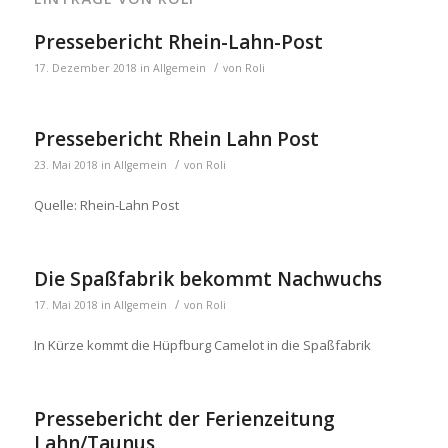
Pressebericht Rhein-Lahn-Post
/
17. Dezember 2018
in
Allgemein
von
Roli
Pressebericht Rhein Lahn Post
/
23. Mai 2018
in
Allgemein
von
Roli
Quelle: Rhein-Lahn Post
Die Spaßfabrik bekommt Nachwuchs
/
17. Mai 2018
in
Allgemein
von
Roli
In Kürze kommt die Hüpfburg Camelot in die Spaßfabrik
Pressebericht der Ferienzeitung
Lahn/Taunus