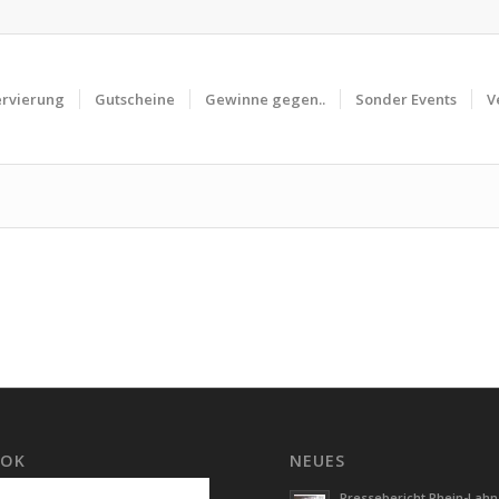
ervierung
Gutscheine
Gewinne gegen..
Sonder Events
V
OOK
NEUES
Pressebericht Rhein-Lahn