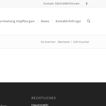
Kontakt: 02621/6969754 oder:
ermietung Hüpfburgen
News
Kontakt/Anfrage
Du bist hier:
Startseite
/
Gift Voucher
RECHTLICHES
Hausregeln
-Post