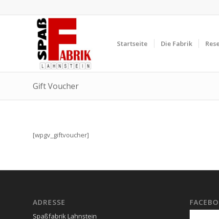
Startseite
Die Fabrik
Res
Gift Voucher
[wpgv_giftvoucher]
ADRESSE
FACEB
Spaßfabrik Lahnstein