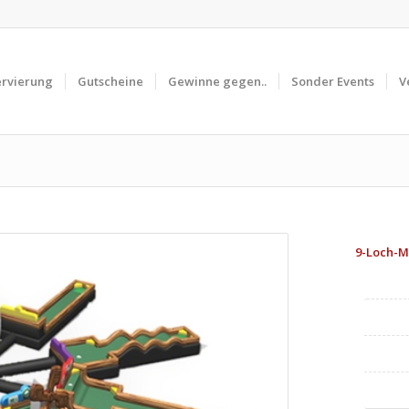
ervierung
Gutscheine
Gewinne gegen..
Sonder Events
V
9-Loch-M