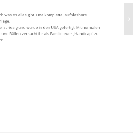
ch was es alles gibt. Eine komplette, aufblasbare
nlage.
e ist riesig und wurde in den USA gefertigt. Mit normalen
 und Bällen versucht ihr als Familie euer „Handicap“ zu
rn.